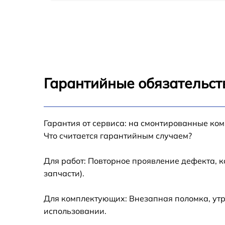
Замена USB порта Samsung ue32es6550s
Замена разъёмов (HDMI, DVI, Дисплей
порта) Samsung ue32es6550s
Замена модуля Wi-Fi Samsung ue32es6550s
Гарантийные обязательст
Ремонт цепи питания Samsung ue32es6550s
Прошивка блока управления Samsung
Гарантия от сервиса: на смонтированные ко
ue32es6550s
Что считается гарантийным случаем?
Замена лампы подсветки Samsung
ue32es6550s
Для работ: Повторное проявление дефекта, 
запчасти).
Замена контроллера Samsung ue32es6550s
Для комплектующих: Внезапная поломка, утр
Ремонт блока управления Samsung
использовании.
ue32es6550s