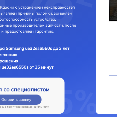
Казани с устранением неисправностей
выявляем причины поломки, заменяем
ботоспособность устройства.
анные производителем запчасти, после
 и предоставляем гарантию.
ра Samsung ue32es6550s до 3 лет
 желанию
бращения
 ue32es6550s от 35 минут
я со специалистом
Оставить заявку
есь c
политикой конфиденциальности