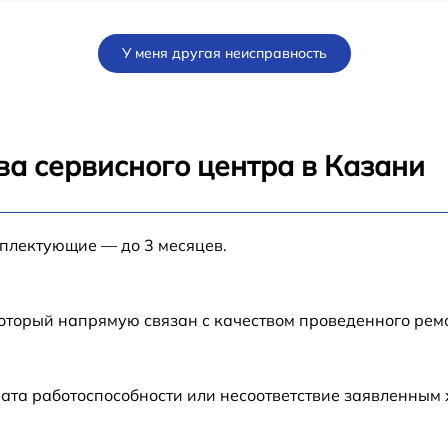
от 60 мин
У меня другая неисправность
от 60 мин
от 60 мин
ва сервисного центра в Казани
от 60 мин
мплектующие — до 3 месяцев.
от 60 мин
от 60 мин
который напрямую связан с качеством проведенного ре
от 60 мин
ата работоспособности или несоответствие заявленным
от 60 мин