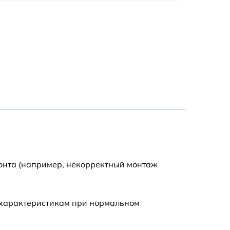
1200 р
1200 р
1000 р
1800 р
900 р
1200 р
монта (например, некорректный монтаж
1300 р
 характеристикам при нормальном
1000 р