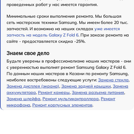
проведенных работ у нас имеется гарантия.
Минимальные сроки выполнения ремонта. Мы большая
сеть мастерских техники Samsung. Мы имеем более 20 тыс.
запчастей. И возможно на наших складах
уже имеется
запчасть на модель Galaxy Z Fold 6
. При заказе ремонта на
сайте - предоставляется скидка -25%.
Знаем свое дело
Будьте уверены в профессионализме наших мастеров - они
с уверенностью выполнят ремонт Samsung Galaxy Z Fold 6.
По данным наших мастеров в Казани по ремонту Samsung,
наиболее востребованы следующие услуги:
Замена стекла
,
Замена дисплея (экрана)
,
Замена задней крышки
,
Замена
аккумулятора
,
Ремонт камеры
,
Замена разъема питания
,
Замена шлейфа
,
Ремонт мультиконтроллера
,
Ремонт
микрофона
,
Ремонт корпусных элементов
.