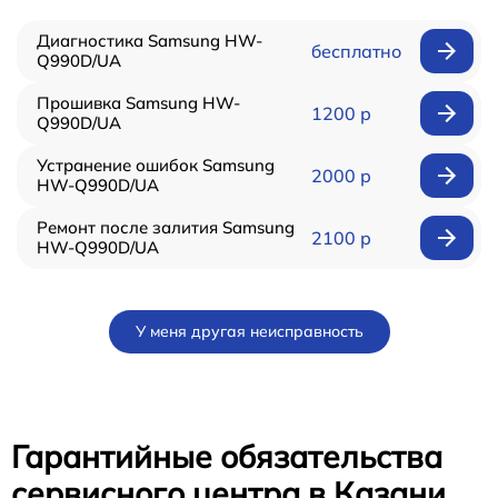
Диагностика Samsung HW-
бесплатно
Q990D/UA
Прошивка Samsung HW-
1200 р
Q990D/UA
Устранение ошибок Samsung
2000 р
HW-Q990D/UA
Ремонт после залития Samsung
2100 р
HW-Q990D/UA
У меня другая неисправность
Гарантийные обязательства
сервисного центра в Казани