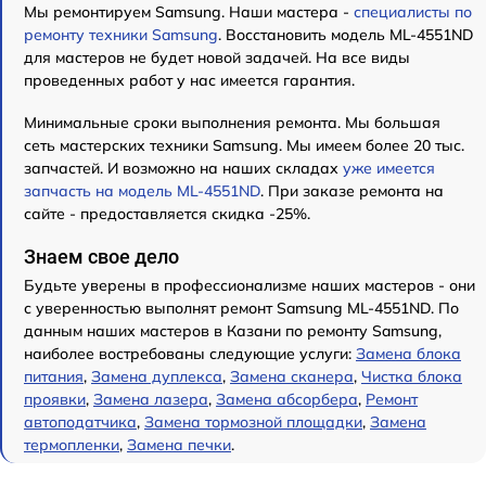
Мы ремонтируем Samsung. Наши мастера -
специалисты по
ремонту техники Samsung
. Восстановить модель ML-4551ND
для мастеров не будет новой задачей. На все виды
проведенных работ у нас имеется гарантия.
Минимальные сроки выполнения ремонта. Мы большая
сеть мастерских техники Samsung. Мы имеем более 20 тыс.
запчастей. И возможно на наших складах
уже имеется
запчасть на модель ML-4551ND
. При заказе ремонта на
сайте - предоставляется скидка -25%.
Знаем свое дело
Будьте уверены в профессионализме наших мастеров - они
с уверенностью выполнят ремонт Samsung ML-4551ND. По
данным наших мастеров в Казани по ремонту Samsung,
наиболее востребованы следующие услуги:
Замена блока
питания
,
Замена дуплекса
,
Замена сканера
,
Чистка блока
проявки
,
Замена лазера
,
Замена абсорбера
,
Ремонт
автоподатчика
,
Замена тормозной площадки
,
Замена
термопленки
,
Замена печки
.