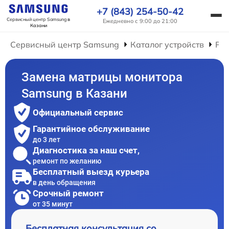
+7 (843) 254-50-42
Сервисный центр Samsung
в
Ежедневно с 9:00 до 21:00
Казани
Сервисный центр Samsung
Каталог устройств
Ре
Замена матрицы монитора
Samsung в Казани
Официальный сервис
Гарантийное обслуживание
до 3 лет
Диагностика за наш счет,
ремонт по желанию
Бесплатный выезд курьера
в день обращения
Срочный ремонт
от 35 минут
Бесплатная консультация со