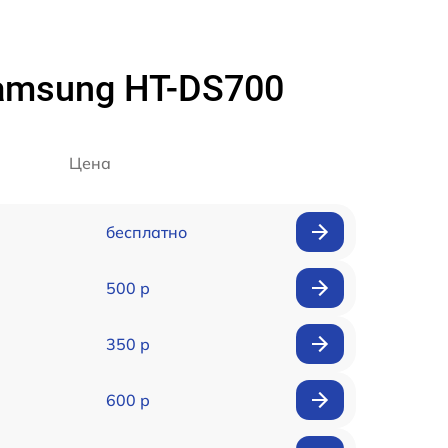
amsung HT-DS700
Цена
бесплатно
500 р
350 р
600 р